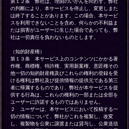
第１２条 弊社は、理由のいかんを問わず、弊社
の判断により、本サービスを停止し、変更しまた
は終了することがあります。この場合、本サービ
スを利用できないことを含め、何らかの不利益ま
たは損害がユーザーに生じた場合であっても、弊
社は一切責任を負わないものとします。
（知的財産権）
第１３条 本サービス上のコンテンツにかかる著
作権、商標権、特許権、実用新案権、意匠権その
他一切の知的財産権及びこれらの権利の登録を受
ける権利は弊社及び提供情報の提供元である第三
者に帰属するものであり、弊社が本サービスを提
供する行為は、これらの権利の一部または全部を
ユーザーに許諾するものではありません。
２ ユーザーは、本サービスにおいて投稿する一
切の情報について、弊社がこれを複製し、改変
し、複製物を公衆に譲渡または貸与し、公衆送信