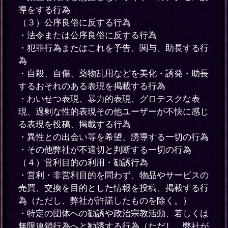
導をする行為
（３）公序良俗に反する行為
・法令または公序良俗に反する行為
・犯罪行為またはこれを予告、関与、助長する行
為
・自殺、自傷、薬物乱用などを美化・誘発・助長
するおそれのある表現を掲載する行為
・わいせつ表現、暴力的表現、グロテスクな表
現、過剰な性的表現その他ユーザーが不快に感じ
る表現を投稿、掲載する行為
・異性との出会い等を希望、誘導する一切の行為
・その他弊社が不適切と判断する一切の行為
（４）営利目的の利用・勧誘行為
・営利・非営利目的を問わず、物品やサービスの
売買、交換を目的とした情報を投稿、掲載する行
為（ただし、弊社が許諾したものを除く。）
・特定の団体への勧誘や政治宗教活動、若しくは
無限連鎖行為へと勧誘する行為（ただし、弊社が