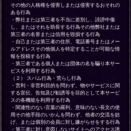
その他の人格権を侵害しまたは侵害するおそれの
ある行為
・弊社または第三者を不当に差別し、誹謗中傷
し、またはそれを助長する行為その他弊社または
第三者の名誉または信用を毀損する行為
・自己または第三者の住所、電話番号またはメー
ルアドレスその他個人を特定することが可能な情
報を投稿する行為
・第三者である個人または団体の名を騙り本サー
ビスを利用する行為
（２） スパム行為・荒らし行為
・営利・非営利目的を問わず、物やサービスに関
する宣伝、告知及び勧誘等を目的として本サービ
スの各機能を利用する行為
・関連性のない言葉の羅列、意味のない長文の使
用その他手段のいかんを問わず、他者の交流を妨
げ、または個別の会員に対し嫌がらせをする行為
・第三者に対し意図しないサイトへのアクセス誘