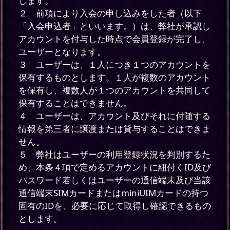
します。
２ 前項により入会の申し込みをした者（以下
「入会申込者」といいます。）は、弊社が承認し
アカウントを付与した時点で会員登録が完了し、
ユーザーとなります。
３ ユーザーは、１人につき１つのアカウントを
保有するものとします。１人が複数のアカウント
を保有し、複数人が１つのアカウントを共同して
保有することはできません。
４ ユーザーは、アカウント及びそれに付随する
情報を第三者に譲渡または貸与することはできま
せん。
５ 弊社はユーザーの利用登録状況を判別するた
め、本条４項で定めるアカウントに紐付くID及び
パスワード若しくはユーザーの通信端末及び当該
通信端末SIMカードまたはminiUIMカードの持つ
固有のIDを、必要に応じて取得し確認できるもの
とします。